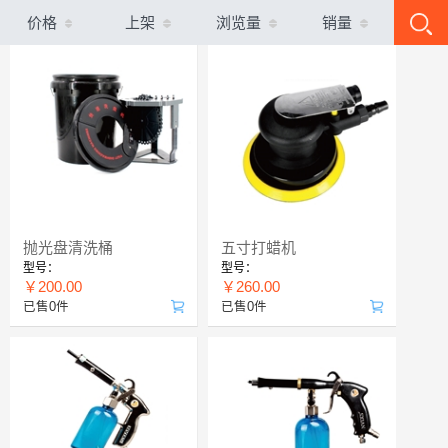
价格
上架
浏览量
销量
抛光盘清洗桶
五寸打蜡机
型号：
型号：
￥200.00
￥260.00
已售0件
已售0件