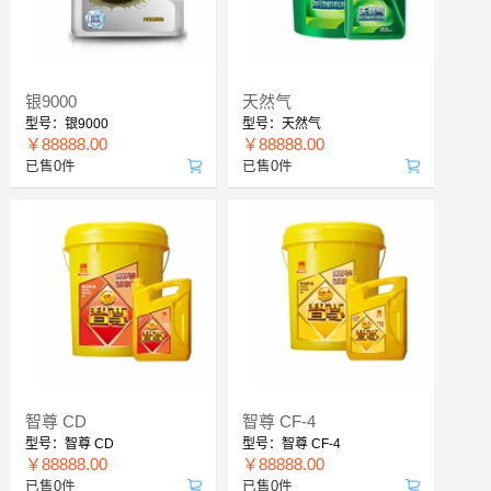
银9000
天然气
型号：银9000
型号：天然气
￥88888.00
￥88888.00
已售0件
已售0件
智尊 CD
智尊 CF-4
型号：智尊 CD
型号：智尊 CF-4
￥88888.00
￥88888.00
已售0件
已售0件