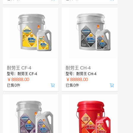
耐劳王 CF-4
耐劳王 CH-4
型号：耐劳王 CF-4
型号：耐劳王 CH-4
￥88888.00
￥88888.00
已售0件
已售0件