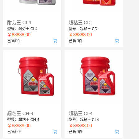
耐劳王 CI-4
超粘王 CD
型号：耐劳王 CI-4
型号：超粘王 CD
￥88888.00
￥88888.00
已售0件
已售0件
超粘王 CH-4
超粘王 CI-4
型号：超粘王 CH-4
型号：超粘王 CI-4
￥88888.00
￥88888.00
已售0件
已售0件